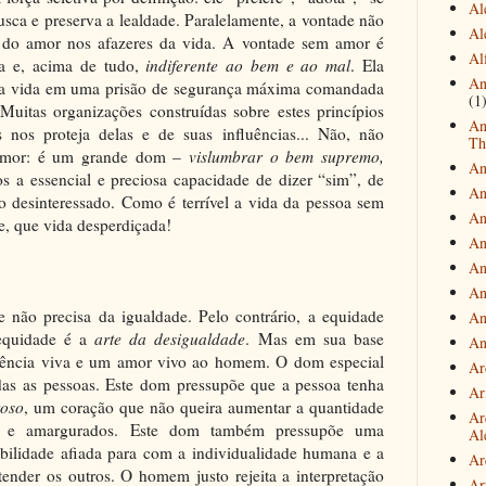
Al
usca e preserva a lealdade. Paralelamente, a vontade não
Al
 do amor nos afazeres da vida. A vontade sem amor é
Al
nta e, acima de tudo,
indiferente ao bem e ao mal
. Ela
An
á a vida em uma prisão de segurança máxima comandada
(1
uitas organizações construídas sobre estes princípios
An
 nos proteja delas e de suas influências... Não, não
Th
 amor: é um grande dom –
vislumbrar o bem supremo,
An
s a essencial e preciosa capacidade de dizer “sim”, de
An
ço desinteressado. Como é terrível a vida da pessoa sem
An
, que vida desperdiçada!
An
An
An
 não precisa da igualdade. Pelo contrário, a equidade
An
equidade é a
arte da desigualdade
. Mas em sua base
An
ência viva e um amor vivo ao homem. O dom especial
Ar
das as pessoas. Este dom pressupõe que a pessoa tenha
Ari
roso
, um coração que não queira aumentar a quantidade
Ar
dos e amargurados. Este dom também pressupõe uma
Al
ibilidade afiada para com a individualidade humana e a
Ar
tender os outros. O homem justo rejeita a interpretação
Ar