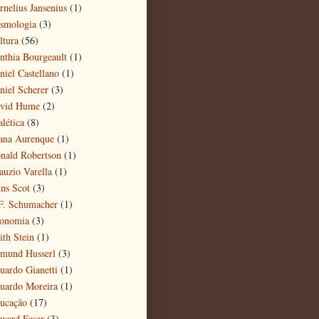
rnelius Jansenius
(1)
smologia
(3)
ltura
(56)
nthia Bourgeault
(1)
niel Castellano
(1)
niel Scherer
(3)
vid Hume
(2)
alética
(8)
ana Aurenque
(1)
nald Robertson
(1)
auzio Varella
(1)
ns Scot
(3)
F. Schumacher
(1)
onomia
(3)
ith Stein
(1)
mund Husserl
(3)
uardo Gianetti
(1)
uardo Moreira
(1)
ucação
(17)
ward Feser
(3)