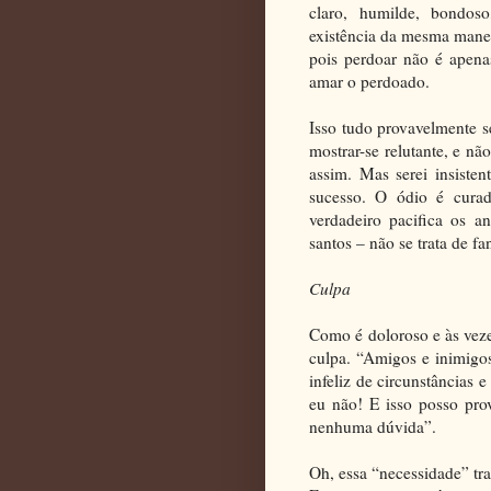
claro, humilde, bondoso
existência da mesma manei
pois perdoar não é apena
amar o perdoado.
Isso tudo provavelmente s
mostrar-se relutante, e nã
assim. Mas serei insisten
sucesso. O ódio é cura
verdadeiro pacifica os a
santos – não se trata de fan
Culpa
Como é doloroso e às vezes
culpa. “Amigos e inimigo
infeliz de circunstâncias e
eu não! E isso posso pro
nenhuma dúvida”.
Oh, essa “necessidade” tr