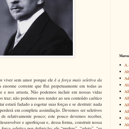
Marca
A.
Ab
Ad
em
viver sem amor porque ele é
a força mais seletiva da
Al
 enorme corrente que flui perpetuamente em todas as
Al
te e nos arrasta. Não podemos incluir em nossas vidas
nos traz; não podemos nos render ao seu conteúdo caótico
Alb
ar estará fadado a esgotar suas forças e se destruir: nada
Al
 perderá em completa assimilação. Devemos ser seletivos
Al
 de relativamente pouco; este pouco devemos receber,
Al
 desenvolver e aperfeiçoar e, dessa forma, construir nossa
Al
força seletiva por definição: ele “prefere”, “adota”, “se