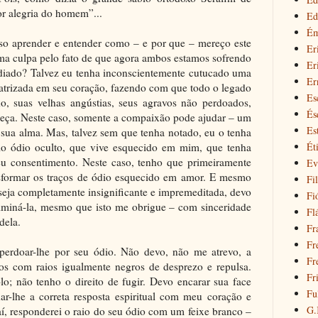
r alegria do homem”...
Ed
Ém
iso aprender e entender como – e por que – mereço este
Er
ma culpa pelo fato de que agora ambos estamos sofrendo
Er
 odiado? Talvez eu tenha inconscientemente cutucado uma
Er
icatrizada em seu coração, fazendo com que todo o legado
Es
, suas velhas angústias, seus agravos não perdoados,
És
eça. Neste caso, somente a compaixão pode ajudar – um
Est
sua alma. Mas, talvez sem que tenha notado, eu o tenha
Ét
io ódio oculto, que vive esquecido em mim, que tenha
consentimento. Neste caso, tenho que primeiramente
Ev
sformar os traços de ódio esquecido em amor. E mesmo
Fil
seja completamente insignificante e impremeditada, devo
Fi
liminá-la, mesmo que isto me obrigue – com sinceridade
Fl
dela.
Fr
Fr
perdoar-lhe por seu ódio. Não devo, não me atrevo, a
Fr
ros com raios igualmente negros de desprezo e repulsa.
Fr
lo; não tenho o direito de fugir. Devo encarar sua face
Fu
dar-lhe a correta resposta espiritual com meu coração e
G.
aí, responderei o raio do seu ódio com um feixe branco –