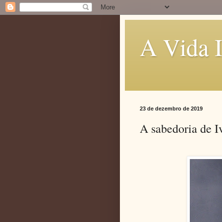
A Vida I
23 de dezembro de 2019
A sabedoria de Iv