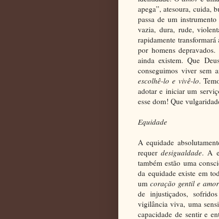
apega”, atesoura, cuida, b
passa de um instrumento
vazia, dura, rude, viole
rapidamente transformar
por homens depravados. M
ainda existem. Que Deus
conseguimos viver sem
escolhê-lo e vivê-lo
. Temo
adotar e iniciar um servi
esse dom! Que vulgaridade
Equidade
A equidade absolutamente
requer
desigualdade
. A 
também estão uma consci
da equidade existe em to
um
coração gentil e amo
de injustiçados, sofri
vigilância viva, uma sens
capacidade de sentir e en