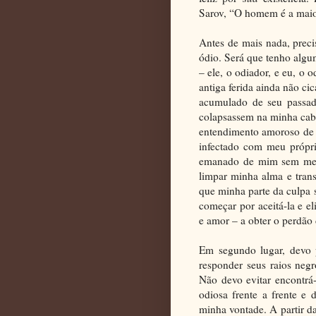
Sarov, “O homem é a maio
Antes de mais nada, prec
ódio. Será que tenho algu
– ele, o odiador, e eu, o
antiga ferida ainda não c
acumulado de seu passado
colapsassem na minha cab
entendimento amoroso de 
infectado com meu própr
emanado de mim sem meu 
limpar minha alma e tran
que minha parte da culpa 
começar por aceitá-la e e
e amor – a obter o perdão 
Em segundo lugar, devo 
responder seus raios neg
Não devo evitar encontrá-
odiosa frente a frente e 
minha vontade. A partir d