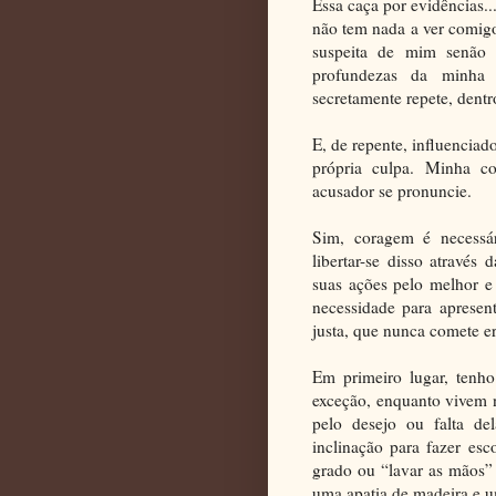
Essa caça por evidências...
não tem nada a ver comig
suspeita de mim senão 
profundezas da minha 
secretamente repete, dent
E, de repente, influenciad
própria culpa. Minha c
acusador se pronuncie.
Sim, coragem é necessár
libertar-se disso através
suas ações pelo melhor 
necessidade para aprese
justa, que nunca comete e
Em primeiro lugar, tenh
exceção, enquanto vivem n
pelo desejo ou falta de
inclinação para fazer es
grado ou “lavar as mãos”
uma apatia de madeira e um