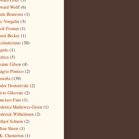
ward Wolff
(6)
ile Boutroux
(1)
ic Voegelin
(3)
ich Fromm
(1)
nest Becker
(1)
colasticismo
(30)
quilo
(1)
ética
(5)
ienne Gilson
(4)
ágrio Pôntico
(2)
osofia
(139)
ódor Dostoiévski
(2)
ávio Gikovate
(2)
ancisco Faus
(1)
ederica Mathewes-Green
(1)
ederick Wilhelmsen
(2)
ithjof Schuon
(2)
lton Sheen
(1)
K. Chesterton
(1)