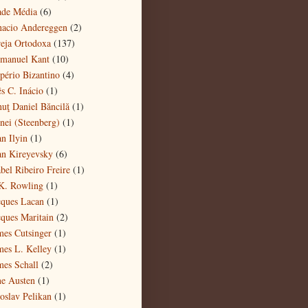
ade Média
(6)
nacio Andereggen
(2)
reja Ortodoxa
(137)
manuel Kant
(10)
pério Bizantino
(4)
ês C. Inácio
(1)
nuţ Daniel Băncilă
(1)
enei (Steenberg)
(1)
an Ilyin
(1)
an Kireyevsky
(6)
abel Ribeiro Freire
(1)
 K. Rowling
(1)
cques Lacan
(1)
cques Maritain
(2)
mes Cutsinger
(1)
mes L. Kelley
(1)
mes Schall
(2)
ne Austen
(1)
roslav Pelikan
(1)