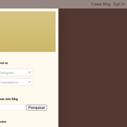
ver-se
ostagens
omentários
sar este blog
ores