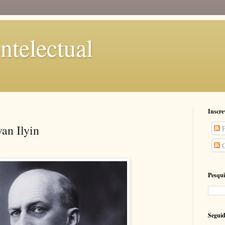
ntelectual
Inscre
an Ilyin
P
C
Pesqui
Seguid