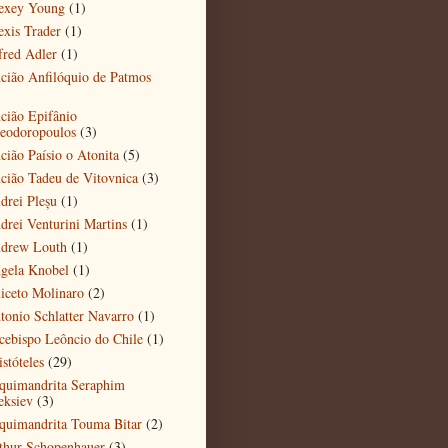
exey Young
(1)
exis Trader
(1)
fred Adler
(1)
cião Anfilóquio de Patmos
)
cião Epifânio
eodoropoulos
(3)
cião Paísio o Atonita
(5)
cião Tadeu de Vitovnica
(3)
drei Pleșu
(1)
drei Venturini Martins
(1)
drew Louth
(1)
gela Knobel
(1)
iceto Molinaro
(2)
tonio Schlatter Navarro
(1)
cebispo Leôncio do Chile
(1)
stóteles
(29)
quimandrita Seraphim
eksiev
(3)
quimandrita Touma Bitar
(2)
thur Schopenhauer
(3)