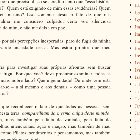
por que preciso disso se acredito tanto que “essa história
Id
o?” Quem está exigindo de mim essas evidências? Quem
Ig
eu mesmo? Isso somente atesta o fato de que nas
Ig
alma me considero culpado; certa voz silenciosa
Im
ro de mim, e não me deixa em paz...
Im
o por tais percepções inesperadas, paro de fugir da minha
In
ovarde ansiedade cessa. Mas estou pronto: que meu
Io
Ir
Iv
ia para investigar suas próprias afrontas sem buscar
Iv
 da fuga. Por que você deve procurar examinar todas as
Iz
e mais nobre lado? Que ingenuidade! De onde vem esta
J.
ntar-se – a si mesmo e aos demais – como uma pessoa
Ja
rros?
Ja
Ja
o que reconhecer o fato de que todas as pessoas, sem
esta terra,
compartilham da mesma culpa deste mundo
:
Ja
la, mas também pela falta de vontade, pela falta de
Ja
colhas intencionais; ação e inação, mas também de mau
Ja
 como Pilatos; sentimentos e pensamentos, mas também
Ja
a indiferença rígida.