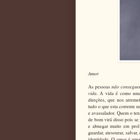
Amor
As pessoas
não consegu
vida
. A vida é como uma
direções, que nos arreme
tudo o que esta corrente 
e avassalador. Quem o tent
de bom virá disso pois se
e abnegar muito em prol
guardar, atesourar, salvar,
identidade. O
amor
é uma 