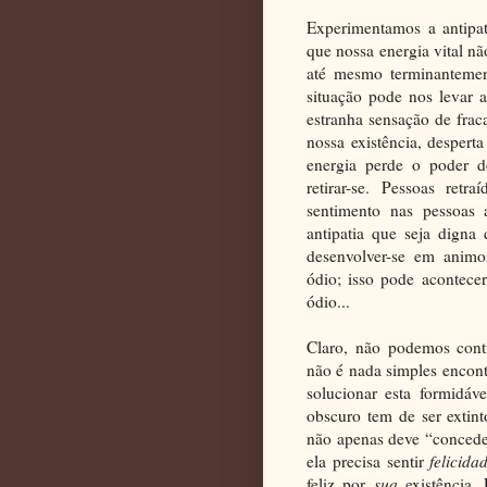
Experimentamos a antipat
que nossa energia vital nã
até mesmo terminantemen
situação pode nos levar
estranha sensação de frac
nossa existência, desper
energia perde o poder de
retirar-se. Pessoas retr
sentimento nas pessoas
antipatia que seja digna
desenvolver-se em animo
ódio; isso pode acontecer
ódio...
Claro, não podemos contr
não é nada simples encontr
solucionar esta formidáv
obscuro tem de ser extint
não apenas deve “concede
ela precisa sentir
felicida
feliz por
sua
existência.