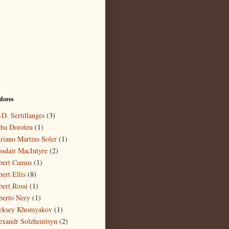
dores
-D. Sertillanges
(3)
ba Doroteu
(1)
riano Martins Soler
(1)
asdair MacIntyre
(2)
bert Camus
(1)
ert Ellis
(8)
bert Rossi
(1)
berto Nery
(1)
eksey Khomyakov
(1)
exandr Solzhenitsyn
(2)