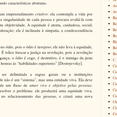
do características abstratas.
As
Av
é um empreendimento
criativo
: ela contempla a vida por
Ba
a singularidade de cada pessoa e procura avaliá-la com
Be
om objetividade. A equidade é atenta, cuidadosa, social;
Be
deração; ela é inclinada à simpatia, a condescendência
Be
Bl
 no ódio, pois o ódio é invejoso; ele não leva à equidade,
Bo
 É tolice buscar a justiça na revolução, pois a revolução
Br
gança; o ódio é cego, é destrutivo, é o inimigo da justa
C.
 honras às “habilidades superiores” [Dostoyevsky].
Ca
Ca
er delimitada a regras gerais ou a instituições
Ca
de não é um “sistema”, mas uma entidade viva. Ela deve
Ca
 de um fluxo de
amor vivo e objetivo pelas pessoas
.
Ca
esolver o problema: ele produzirá uma equidade viva,
Ca
e no relacionamento das pessoas, e criará uma nova
Ch
Cl
Co