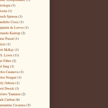
trologia
(1)
icena
(1)
ruch Spinosa
(1)
nedetto Croce
(1)
njamin de Lesvos
(1)
rnardo Kastrup
(2)
aise Pascal
(1)
écio
(1)
ett McKay
(1)
 S. Lewis
(11)
io Fábio
(2)
rl Jung
(1)
rlos Casanova
(1)
rlos Nougué
(1)
rly Osborn
(1)
rol Dweck
(1)
ristos Yannaras
(2)
ark Carlton
(6)
nstantine Cavarnos
(5)