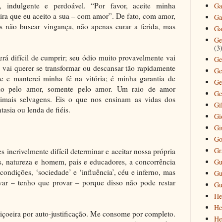
, indulgente e perdoável. “Por favor, aceite minha
Ga
ra que eu aceito a sua – com amor”. De fato, com amor,
Ga
s não buscar vingança, não apenas curar a ferida, mas
Ga
Ge
(3
erá difícil de cumprir; seu ódio muito provavelmente vai
Ge
o vai querer se transformar ou descansar tão rapidamente
Ge
te e manterei minha fé na vitória; é minha garantia de
Ge
do pelo amor, somente pelo amor. Um raio de amor
Ge
nimais selvagens. Eis o que nos ensinam as vidas dos
Gi
tasia ou lenda de fiéis.
Gi
Gi
Go
Gr
 incrivelmente difícil determinar e aceitar nossa própria
s, natureza e homem, pais e educadores, a concorrência
Gu
 condições, ‘sociedade’ e ‘influência’, céu e inferno, mas
Gu
var – tenho que provar – porque disso não pode restar
Gu
He
He
aiçoeira por auto-justificação. Me consome por completo.
He