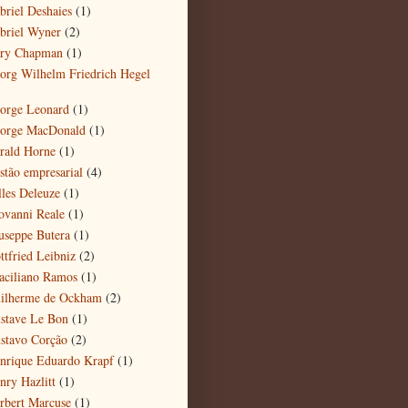
briel Deshaies
(1)
briel Wyner
(2)
ry Chapman
(1)
org Wilhelm Friedrich Hegel
)
orge Leonard
(1)
orge MacDonald
(1)
rald Horne
(1)
stão empresarial
(4)
lles Deleuze
(1)
ovanni Reale
(1)
useppe Butera
(1)
ttfried Leibniz
(2)
aciliano Ramos
(1)
ilherme de Ockham
(2)
stave Le Bon
(1)
stavo Corção
(2)
nrique Eduardo Krapf
(1)
nry Hazlitt
(1)
rbert Marcuse
(1)