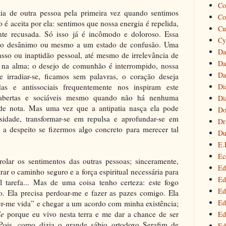
Co
ia de outra pessoa pela primeira vez quando sentimos
Co
o é aceita por ela: sentimos que nossa energia é repelida,
Cu
te recusada. Só isso já é incômodo e doloroso. Essa
Cy
 ao desânimo ou mesmo a um estado de confusão. Uma
Da
asso ou inaptidão pessoal, até mesmo de irrelevância de
Da
ta na alma; o desejo de comunhão é interrompido, nossa
Da
 irradiar-se, ficamos sem palavras, o coração deseja
Di
aídas e antissociais frequentemente nos inspiram este
 abertas e sociáveis mesmo quando não há nenhuma
Di
 de nota. Mas uma vez que a antipatia nasça ela pode
Do
sidade, transformar-se em repulsa e aprofundar-se em
Dr
 a despeito se fizermos algo concreto para merecer tal
Du
E.
Ec
olar os sentimentos das outras pessoas; sinceramente,
Ed
ar o caminho seguro e a força espiritual necessária para
Ed
el tarefa... Mas de uma coisa tenho certeza: este fogo
Ed
o. Ela precisa perdoar-me e fazer as pazes comigo. Ela
Ed
r-me vida” e chegar a um acordo com minha existência;
de
porque eu vivo nesta terra e me dar a chance de ser
Ed
 Pois, como dizia o grande sábio ortodoxo Serafim de
Ed